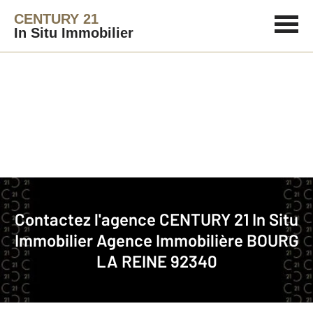
CENTURY 21
In Situ Immobilier
Agence immobilière
Contact
Contactez l'agence
CENTURY 21 In Situ
Notre agence à BOURG LA REINE
Immobilier
Agence Immobilière BOURG
LA REINE 92340