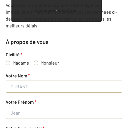
Vous avez une question à poser à notre agence
Découvrir nos offres
immobilière ? Merci de nous laisser vos coordonnées ci-
dessous, nous prendrons contact avec vous dans les
meilleurs délais
À propos de vous
Civilité
*
Madame
Monsieur
Votre Nom
*
Votre Prénom
*