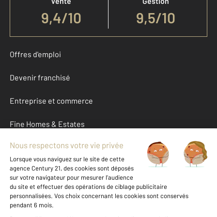
Vente
Gestion
9,4
/
10
9,5/10
Offres d'emploi
Devenir franchisé
Entreprise et commerce
Fine Homes & Estates
À propos
International
Nous contacter