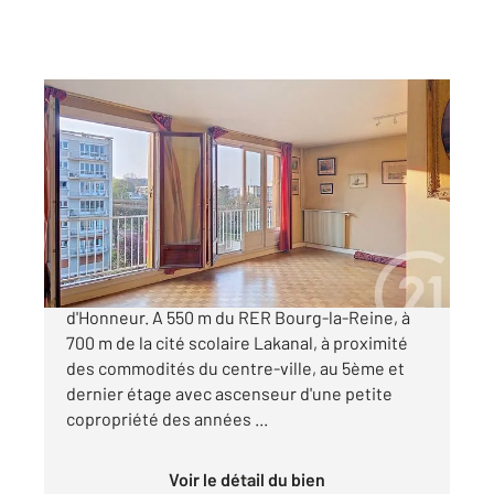
BOURG LA REINE 92
2
76,27 m
, 4 pièces
Ref : 11593
Appartement F4 à vendre
345 000 €
EXCLUSIVITÉ - BOURG LA REINE Allée
d'Honneur. A 550 m du RER Bourg-la-Reine, à
700 m de la cité scolaire Lakanal, à proximité
des commodités du centre-ville, au 5ème et
dernier étage avec ascenseur d'une petite
copropriété des années ...
Voir le détail du bien