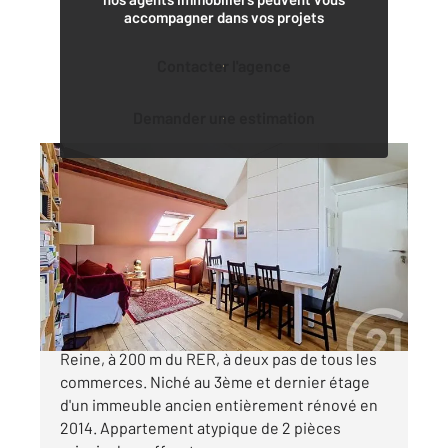
accompagner dans vos projets
Contacter l'agence
Demander une estimation
BOURG LA REINE 92
2
29,20 m
, 2 pièces
Ref : 11737
Appartement F2 à vendre
250 000 €
EXCLUSIVITÉ - En cœur de ville de Bourg-la-
Reine, à 200 m du RER, à deux pas de tous les
commerces. Niché au 3ème et dernier étage
d'un immeuble ancien entièrement rénové en
2014. Appartement atypique de 2 pièces