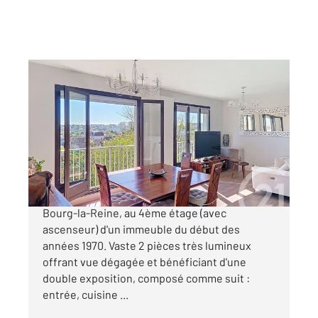
BOURG LA REINE 92
2
60,26 m
, 2 pièces
Ref : 11808
Appartement F2 à vendre
320 000 €
BOURG-LA-REINE Exclusivité A 750 m du RER
Bourg-la-Reine, au 4ème étage (avec
ascenseur) d'un immeuble du début des
années 1970. Vaste 2 pièces très lumineux
offrant vue dégagée et bénéficiant d'une
double exposition, composé comme suit :
entrée, cuisine ...