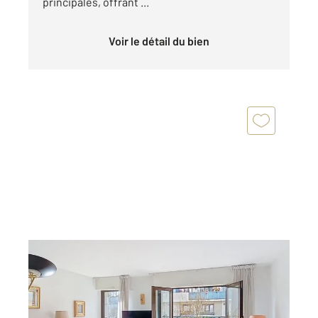
principales, offrant ...
Voir le détail du bien
BOURG LA REINE 92
2
70 m
, 3 pièces
Ref : 11709
Appartement F3 à vendre