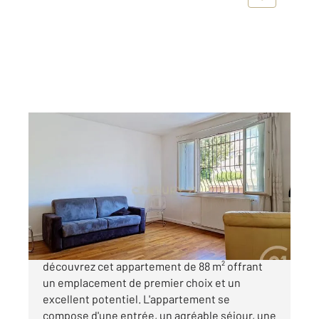
BOURG LA REINE 92
2
88,26 m
, 4 pièces
Ref : 11856
Appartement F4 à vendre
445 000 €
Idéalement situé au cœur de Bourg-la-Reine,
découvrez cet appartement de 88 m² offrant
un emplacement de premier choix et un
excellent potentiel. L'appartement se
compose d'une entrée, un agréable séjour, une