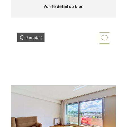
Voir le détail du bien
Exclusivité
BOURG LA REINE 92
2
81,24 m
, 4 pièces
Ref : 11792
Appartement F4 à vendre
515 000 €