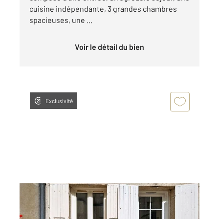
cuisine indépendante, 3 grandes chambres
spacieuses, une ...
Voir le détail du bien
Exclusivité
BOURG LA REINE 92
2
38,37 m
, 2 pièces
Ref : 11775