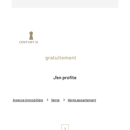
Prenez un temps d'avance sur le marché
en profitant
gratuitement
des Ventes
Privées CENTURY 21.
J'en profite
Agence immobilière
Vente
Vente appartement
1