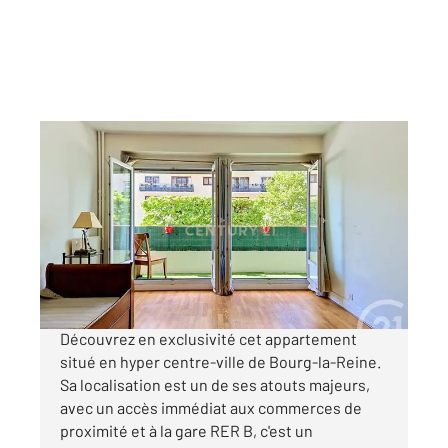
BOURG LA REINE 92
2
32,28 m
, 1 pièce
Ref : 11817
Appartement Studio à vendre
235 000 €
Visiter le site dédié
Découvrez en exclusivité cet appartement
situé en hyper centre-ville de Bourg-la-Reine.
Sa localisation est un de ses atouts majeurs,
avec un accès immédiat aux commerces de
proximité et à la gare RER B, c'est un