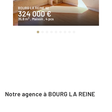
BOURG LA REINE 92
BO
324 000 €
7
2
35,8 m
, Maison
, 4 pcs
10
Notre agence à BOURG LA REINE