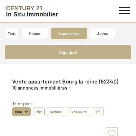
CENTURY 21
In Situ Immobilier
Tous
Maison
Appartement
Autres
Appliquer
Vente appartement Bourg la reine (92340)
10 annonces immobilières :
Trier par :
Date
Prix
Surface
Exclusivité
DPE