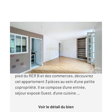
BOURG LA REINE 92
2
66,82 m
, 3 pièces
Ref : 11814
Appartement à vendre
259 000 €
Dans le quartier de la Faïencerie, à 12 minutes à
pied du RER B et des commerces, découvrez
cet appartement 3 pièces au sein d'une petite
copropriété. Il se compose d'une entrée,
séjour exposé Ouest, d'une cuisine ...
Voir le détail du bien